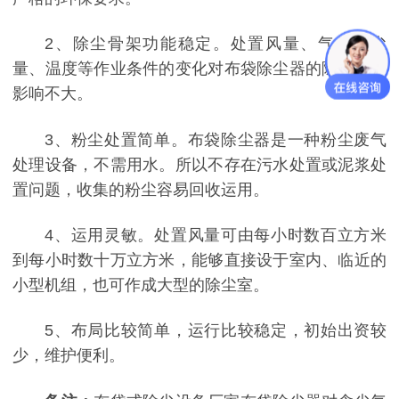
2、除尘骨架功能稳定。处置风量、气体含尘
量、温度等作业条件的变化对布袋除尘器的除尘效果
影响不大。
3、粉尘处置简单。布袋除尘器是一种
粉尘废气
处理设备
，不需用水。所以不存在污水处置或泥浆处
置问题，收集的粉尘容易回收运用。
4、运用灵敏。处置风量可由每小时数百立方米
到每小时数十万立方米，能够直接设于室内、临近的
小型机组，也可作成大型的除尘室。
5、布局比较简单，运行比较稳定，初始出资较
少，维护便利。