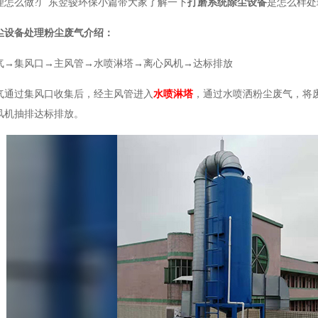
理怎么做?广东翌骏环保小篇带大家了解一下
打磨系统除尘设备
是怎么样处
尘设备处理粉尘废气介绍：
气→集风口→主风管→水喷淋塔→离心风机→达标排放
气通过集风口收集后，经主风管进入
水喷淋塔
，通过水喷洒粉尘废气，将
风机抽排达标排放。