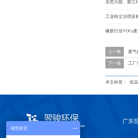
东莞大朗、黄江
工业粉尘治理设
橡胶行业VOCs
上一条
废气
下一条
工厂
本文标签：
低温
广东
请您留言