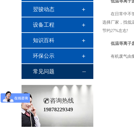
低温等离子
翌骏动态
在日常中不
选择厂家，找低
设备工程
节约27%左右!
知识百科
低温等离子
环保公示
有机废气由
常见问题
咨询热线
19878229349