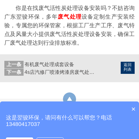
你是在找废气活性炭处理设备安装吗？不妨咨询
广东翌骏环保，多年
废气处理
设备定制生产安装经
验，专属您的环保管家，根据工厂生产工序、废气特
点及风量大小提供废气活性炭处理设备安装，确保工
厂废气处理达到行业排放标准。
上一条
有机废气处理成套设备
返回
列表
下一条
4s店汽修厂喷漆烤漆房废气处理方法
×
网站地图
这是翌骏环保，请问有什么可以帮您？电话
热线：19878229349
E-Mail：yijunhuanbao8@163.com
13480417037
地址：东莞市石排镇东园大道石排段163号3号楼