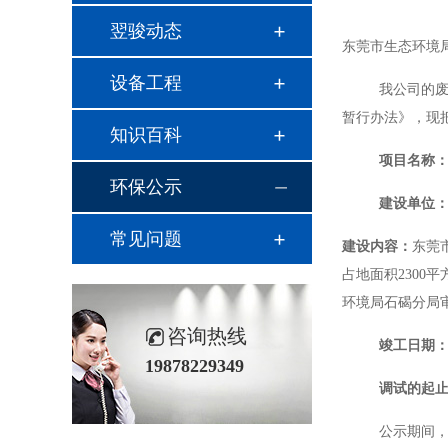
翌骏动态
东莞市生态环境
设备工程
我公司的
暂行办法》，现
知识百科
项目名称
环保公示
建设单位
常见问题
建设内容：
东莞
占地面积2300平
环境局石碣分局审批
咨询热线
竣工日期
19878229349
调试的起
公示期间