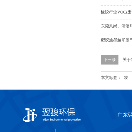
橡胶行业VOCs
东莞凤岗、清溪
塑胶油墨丝印废
下一条
关于
本文标签：
竣工
广东