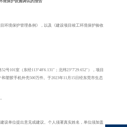
环境保护设施调试的报告
项目环境保护管理条例》，以及《建设项目竣工环境保护验收
路
52号101室
（
东经
113
°
48
′
6.131
″
；北纬23
°
7
′
29.652
″
），项目
万个和塑胶手机外壳500万件
。
于
20
23年11月15日经东莞市生态
试。
向建设单位提出意见或建议。个人须署真实姓名，单位须加盖