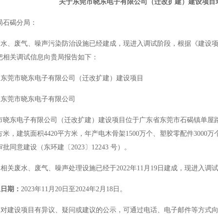
关于
东莞市晓东电子有限公司（迁改扩建）
建设项目
局石碣分局：
废水、废气、噪声污染防治设施已经建成，现进入调试阶段，根据《建设
把相关调试信息向贵局报告如下：
：
东莞市晓东电子有限公司（迁改扩建）建设项目
：
东莞市晓东电子有限公司
市
晓东电子有限公司（迁改扩建）建设项目位于广东省东莞市石碣镇单屋
方米，建筑面积4420平方米，年
产电木骨架
1500万个、塑胶零配件3000
同意建设（东环建〔2023〕12243 号）。
：
相关废水、废气、噪声处理设施已经于
20
22年11月19日建成，现进入调
止日期：
2023年11月20
日至
202
4年2月18日。
，对建设项目有异议、疑问或建议的公示，可通过电话、电子邮件等方式