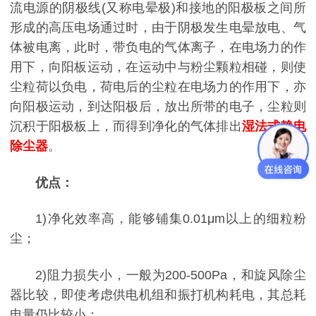
流电源的阴极线(又称电晕极)和接地的阳极板之间所
形成的高压电场通过时，由于阴极发生电晕放电、气
体被电离，此时，带负电的气体离子，在电场力的作
用下，向阳板运动，在运动中与粉尘颗粒相碰，则使
尘粒荷以负电，荷电后的尘粒在电场力的作用下，亦
向阳极运动，到达阳极后，放出所带的电子，尘粒则
沉积于阳极板上，而得到净化的气体排出
湿法式静电
除尘器
。
优点：
1)净化效率高，能够铺集0.01μm以上的细粒粉
尘；
2)阻力损失小，一般为200-500Pa，和旋风除尘
器比较，即使考虑供电机组和振打机构耗电，其总耗
电量仍比较小；