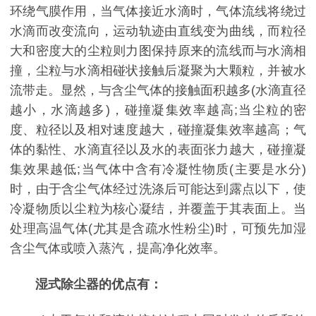
环绕气膜作用，当气体接近水滴时，气体流线将绕过
水滴而改变流向，运动轨迹由直线变为曲线，而粒径
大和密度大的尘粒则力图保持原来的流线而与水滴相
撞，尘粒与水滴相碰状接触后凝聚为大颗粒，并被水
流带走。显然，与含尘气体的接触面积越多(水滴直径
越小，水滴越多)，碰撞凝集效率越高;当尘粒的密
度、粒径以及相对速度越大，碰撞凝集效率越高；气
体的黏性、水滴直径以及水的表面张力越大，碰撞凝
集效果越低;当气体中含有冷凝性物质(主要是水分)
时，由于含尘气体经过洗涤后可能达到露点以下，使
冷凝物质以尘粒为核心凝结，并覆盖于其表面上。当
处理高温气体(尤其是含疏水性粉尘)时，可预先加湿
含尘气体或喷入蒸汽，提高净化效率。
湿式除尘器的优点有：