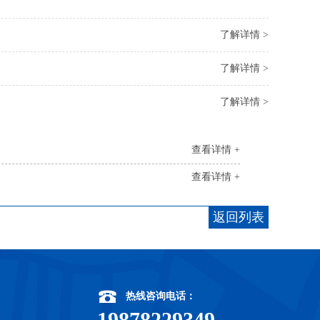
了解详情 >
了解详情 >
了解详情 >
查看详情 +
查看详情 +
返回列表
热线咨询电话：
19878229349