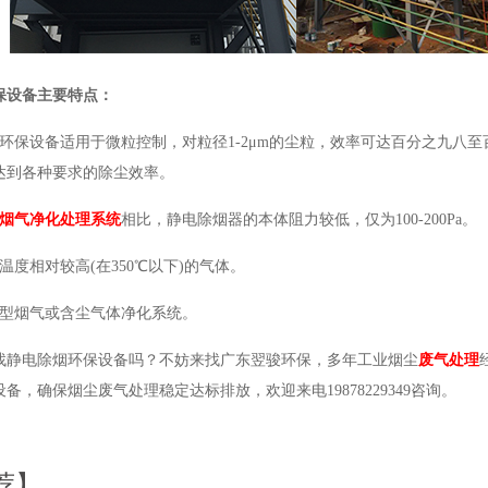
保设备主要特点：
烟环保设备适用于微粒控制，对粒径1-2μm的尘粒，效率可达百分之九八
达到各种要求的除尘效率。
烟气净化处理系统
相比，静电除烟器的本体阻力较低，仅为100-200Pa。
温度相对较高(在350℃以下)的气体。
大型烟气或含尘气体净化系统。
找静电除烟环保设备吗？不妨来找广东翌骏环保，多年工业烟尘
废气处理
备，确保烟尘废气处理稳定达标排放，欢迎来电19878229349咨询。
荐】