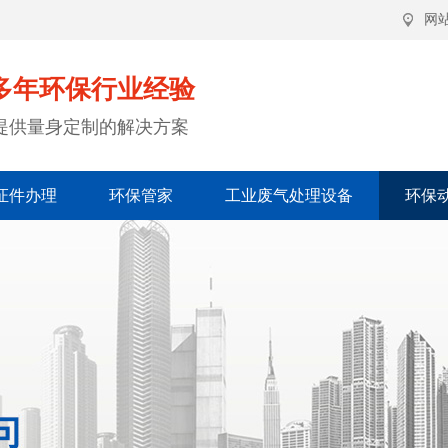
网
多年环保行业经验
提供量身定制的解决方案
证件办理
环保管家
工业废气处理设备
环保