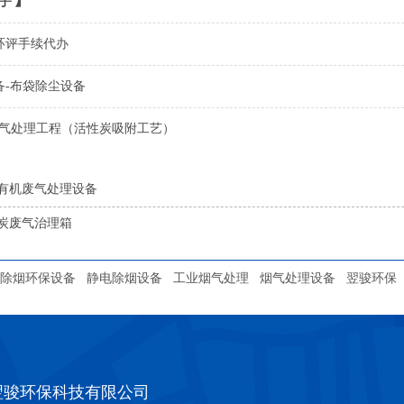
环评手续代办
备-布袋除尘设备
废气处理工程（活性炭吸附工艺）
有机废气处理设备
炭废气治理箱
除烟环保设备
静电除烟设备
工业烟气处理
烟气处理设备
翌骏环保
翌骏环保科技有限公司