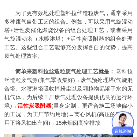
为了更有效地处理塑料拉丝造粒废气，通常采用
多种废气自带工艺的组合。例如，可以采用气旋混动
塔+活性炭催化燃烧设备的组合处理工艺，或者采用
气旋混动塔（水喷淋塔）+活性炭吸附器的组合处理
工艺。这些组合工艺能够充分发挥各自的优势，提高
废气处理效率。
简单来
塑料拉丝造粒废气处理工艺
就是：
塑料拉
丝造粒
废气源(集气罩收集好)→废气预处理塔(气旋混
合塔、水喷淋塔吸收掉粉尘以及颗粒物易溶于水的无
机气体，为后续工厂废气处理设备提供优良的运行环
境)→
活性炭吸附器
(量身定制，更适合施工场地偏小
的工况，为工厂节约用地)→离心风机(高压的吸力作
用下将风抽出车间)→15米烟囱高空排放