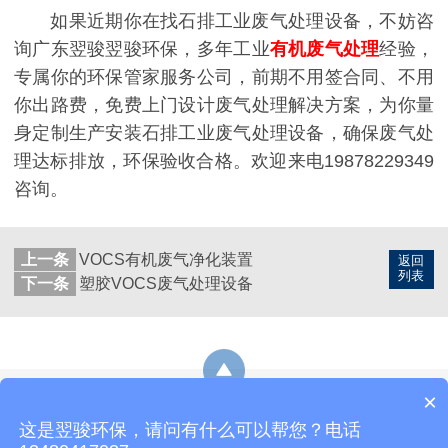
如果近期你在找石排工业废气处理设备，不妨咨
询广东翌骏翌骏环保，多年工业
有机废气处理
经验，
专属你的环保管家服务公司，前期不用签合同、不用
你出路费，免费上门设计废气处理解决方案，为你量
身定制生产安装石排工业废气处理设备，确保废气处
理达标排放，环保验收合格。欢迎来电19878229349
咨询。
上一条
VOCS有机废气净化装置
返回
列表
下一条
塑胶VOCS废气处理设备
×
网站地图
这是翌骏环保，请问有什么可以帮您？电话
热线：19878229349
E-Mail：yijunhuanbao8@163.com