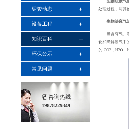
生物法废气
翌骏动态
处理过程，与其
生物法废气
设备工程
当含有气、
知识百科
化和降解废气中
的 CO2，H2O
环保公示
常见问题
咨询热线
19878229349