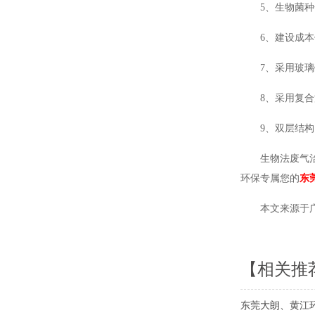
5、生物菌
6、建设成
7、采用玻
8、采用复
9、双层结
生物法废气
环保专属您的
东
本文来源于广东
【相关推
东莞大朗、黄江