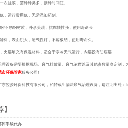
种一次挂膜，菌种种类多，接种时间短。
本低，运行费用低，无需添加药剂。
璃钢/不锈钢材质，外形美观，抗腐蚀性强，使用寿命长
合滤料，表面积大，透气性好，不容板结，使用寿命久。
构，夹层填充有保温材料，适合于寒冷天气运行，内层设有防腐层
治理设备需要根据现场、废气排放量、废气浓度以及其他参数量身定制，
莞市环保管家
服务公司!
翌骏环保科技有限公司，如转载生物法废气治理设备，请注明出处：http://www
荐】
环评手续代办