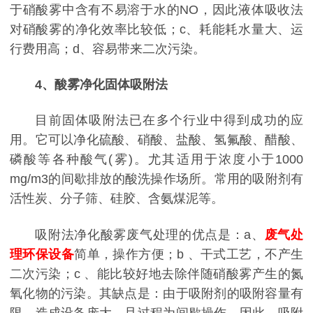
于硝酸雾中含有不易溶于水的NO，因此液体吸收法
对硝酸雾的净化效率比较低；c、耗能耗水量大、运
行费用高；d、容易带来二次污染。
4、酸雾净化固体吸附法
目前固体吸附法已在多个行业中得到成功的应
用。它可以净化硫酸、硝酸、盐酸、氢氟酸、醋酸、
磷酸等各种酸气(雾)。尤其适用于浓度小于1000
mg/m3的间歇排放的酸洗操作场所。常用的吸附剂有
活性炭、分子筛、硅胶、含氨煤泥等。
吸附法净化酸雾废气处理的优点是：a、
废气处
理环保设备
简单，操作方便；b 、干式工艺，不产生
二次污染；c 、能比较好地去除伴随硝酸雾产生的氮
氧化物的污染。其缺点是：由于吸附剂的吸附容量有
限，造成设备庞大，且过程为间歇操作。因此，吸附