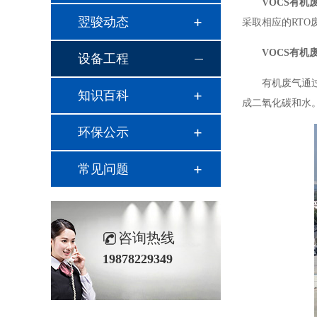
VOCS有机
翌骏动态
采取相应的RT
VOCS有机
设备工程
有机废气通
知识百科
成二氧化碳和水
环保公示
常见问题
咨询热线
19878229349