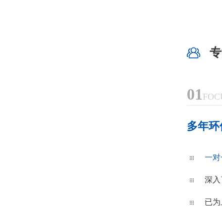
专
01
FOC
多年环
一对
深入
已为