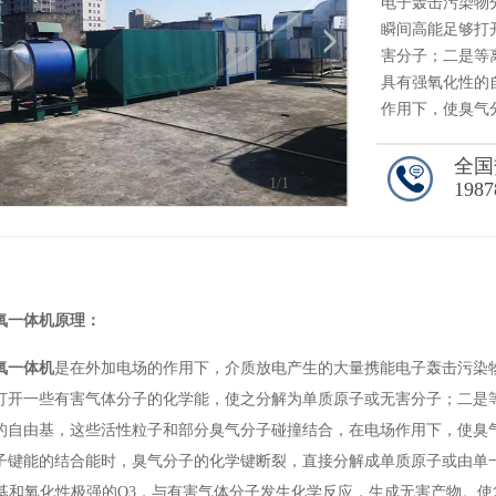
电子轰击污染物
瞬间高能足够打
害分子；二是等
具有强氧化性的
作用下，使臭气
全国
1
/1
1987
氧一体机原理：
氧一体机
是在外加电场的作用下，介质放电产生的大量携能电子轰击污染
打开一些有害气体分子的化学能，使之分解为单质原子或无害分子；二是
的自由基，这些活性粒子和部分臭气分子碰撞结合，在电场作用下，使臭
子键能的结合能时，臭气分子的化学键断裂，直接分解成单质原子或由单一原
由基和氧化性极强的O3，与有害气体分子发生化学反应，生成无害产物。