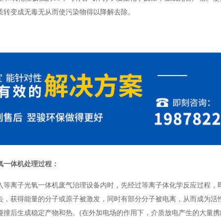
质转变成无毒无从而使污染物得以降解去除。
氧一体机处理过程：
入等离子光氧一体机废气治理设备内时，先经过等离子体化学反应过程，
去，获得能量的分子或原子被激发，同时有部分分子被电离，从而成为活
碰撞后生成稳定产物和热。(在外加电场的作用下，介质放电产生的大量