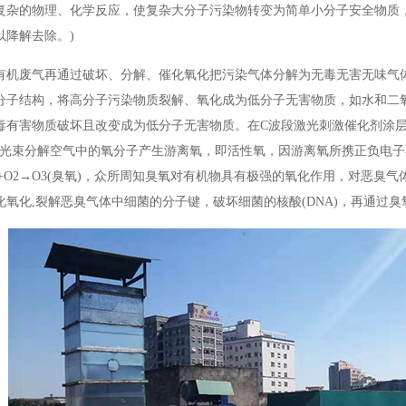
复杂的物理、化学反应，使复杂大分子污染物转变为简单小分子安全物质
以降解去除。)
有机废气再通过破坏、分解、催化氧化把污染气体分解为无毒无害无味气
分子结构，将高分子污染物质裂解、氧化成为低分子无害物质，如水和二氧
毒有害物质破坏且改变成为低分子无害物质。在C波段激光刺激催化剂涂
线光束分解空气中的氧分子产生游离氧，即活性氧，因游离氧所携正负电子不
)O+O2→O3(臭氧)，众所周知臭氧对有机物具有极强的氧化作用，对恶
化氧化,裂解恶臭气体中细菌的分子键，破坏细菌的核酸(DNA)，再通过