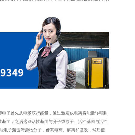
即电子首先从电场获得能量，通过激发或电离将能量转移到
性基团；之后这些活性基团与分子或原子、活性基团与活性
携能电子轰击污染物分子，使其电离、解离和激发，然后便