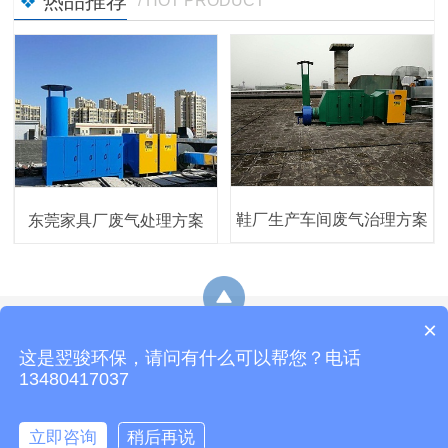
热品推荐
/ HOT PRODUCT
鞋厂生产车间废气治理方案
东莞家具厂废气处理方案
×
网站地图
这是翌骏环保，请问有什么可以帮您？电话
热线：19878229349
E-Mail：yijunhuanbao8@163.com
13480417037
地址：东莞市石排镇东园大道石排段163号3号楼
立即咨询
稍后再说