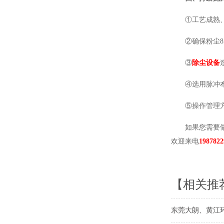
①工艺成熟
②确保粉尘
③
除尘设备
④选用脉冲
⑤操作管理
如果您需要
欢迎来电
1987822
【相关推
东莞大朗、黄江