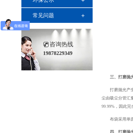
环保公示
常见问题
咨询热线
19878229349
三、
打磨抛
打磨抛光产
尘由吸尘分管汇
99.99%，因
布袋采用单面
四、打磨抛