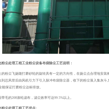
光粉尘处理工程
工业粉尘设备布袋除尘工艺说明：
生的粉尘飞扬随打磨砂轮的旋转具有一定的方向性，在扬尘点合理地安装柜
集到总风管后由风机引力下引入脉冲布袋除尘器，收下的粉尘落入集灰斗,
此完全能保证打磨粉尘达标排放。
带毛的208涤纶滤布，滤尘效率可达99.5%以上。
光粉尘处理工程
工艺优点: