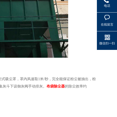
电话
在线留言
微信扫一扫
式吸尘罩，罩内风速取1米/秒，完全能保证粉尘被抽出，粉
集灰斗下设御灰阀手动排灰。
布袋除尘器
的除尘效率约