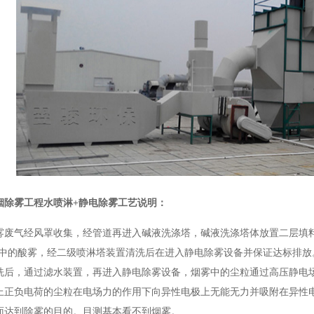
烟除雾工程
水喷淋+静电除雾工艺说明：
雾废气经风罩收集，经管道再进入碱液洗涤塔，碱液洗涤塔体放置二层填
气中的酸雾，经二级喷淋塔装置清洗后在进入静电除雾设备并保证达标排
洗后，通过滤水装置，再进入静电除雾设备，烟雾中的尘粒通过高压静电
上正负电荷的尘粒在电场力的作用下向异性电极上无能无力并吸附在异性
面达到除雾的目的。目测基本看不到烟雾。