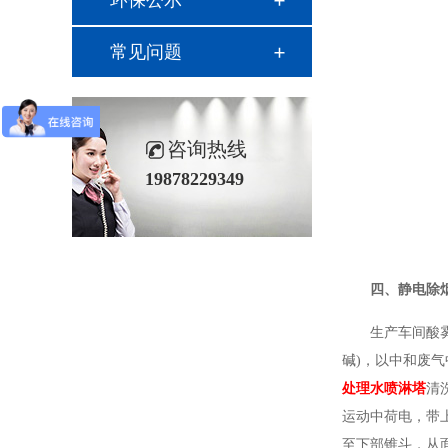
环保公示
常见问题
咨询热线
19878229349
四、
静电除
生产车间酸
碱)，以中和废
处理水喷淋塔
清
运动中荷电，带
至下部锥斗，从