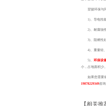
翌骏环保与
1)、导电性
2)、耐腐
3)、阻燃
4)、重量
5)、
环保设
小，占地面积少
如果您需要
19878229349
咨询
【相关推