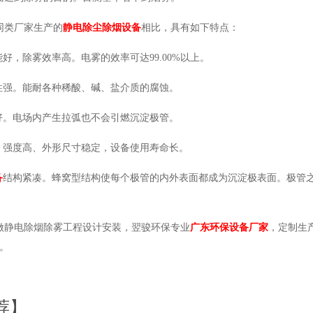
同类厂家生产的
静电除尘除烟设备
相比，具有如下特点：
能好，除雾效率高。电雾的效率可达99.00%以上。
蚀性强。能耐各种稀酸、碱、盐介质的腐蚀。
性好。电场内产生拉弧也不会引燃沉淀极管。
轻、强度高、外形尺寸稳定，设备使用寿命长。
备
结构紧凑。蜂窝型结构使每个极管的内外表面都成为沉淀极表面。极管
。
做静电除烟除雾工程设计安装，翌骏环保专业
广东环保设备厂家
，定制生
。
荐】