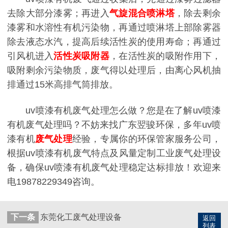
去除大部分漆雾；再进入
气旋混合喷淋塔
，除去剩余
漆雾和水溶性有机污染物，再通过喷淋塔上部除雾器
除去液态水汽，提高后续活性炭的使用寿命；再通过
引风机进入
活性炭吸附器
，在活性炭的吸附作用下，
吸附剩余污染物质，废气得以处理后，由离心风机抽
排通过15米高排气筒排放。
uv喷漆有机废气处理怎么做？您是在了解uv喷漆
有机废气处理吗？不妨来找广东翌骏环保，多年uv喷
漆有机
废气处理
经验，专属你的环保管家服务公司，
根据uv喷漆有机废气特点及风量定制工业废气处理设
备，确保uv喷漆有机废气处理稳定达标排放！欢迎来
电19878229349咨询。
下一条
东莞化工废气处理设备
返回
列表